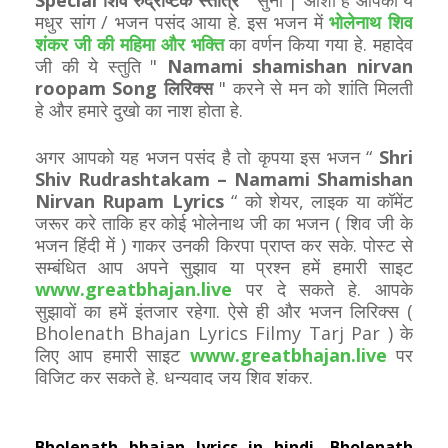
Special शिव रुद्राष्टक स्तोत्र
" सुना | आशा हे आपको ये
मधुर सांग / भजन पसंद आया हे. इस भजन में
भोलेनाथ शिव
शंकर जी की महिमा और भक्ति
का वर्णन किया गया हे. महादेव
जी की ये स्तुति "
Namami shamishan nirvan
roopam Song लिरिक्स
" करने से मन को शांति मिलती
हे और हमारे दुखो का नाश होता हे.
अगर आपको यह भजन पसंद है तो कृपया इस भजन “
Shri
Shiv Rudrashtakam – Namami Shamishan
Nirvan Rupam Lyrics
“ को शेयर, लाइक या कॉमेंट
जरूर करे ताकि हर कोई भोलेनाथ जी का भजन ( शिव जी के
भजन हिंदी में ) गाकर उनकी किरपा प्राप्त कर सके. पोस्ट से
सम्बंधित आप अपने सुझाव या प्रश्न हमें हमारी साइट
www.greatbhajan.live
पर दे सकते हे. आपके
सुझावों का हमें इंतजार रहेगा. ऐसे ही और भजन लिरिक्स (
Bholenath Bhajan Lyrics Filmy Tarj Par ) के
लिए आप हमारी साइट
www.greatbhajan.live
पर
विजिट कर सकते हे. धन्यवाद जय शिव शंकर.
Bholenath bhajan lyrics in hindi, Bholenath