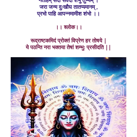
नतोहम् सदा सर्वदा शंभु तुभ्यम् ।
जरा जन्म दुःखौघ तातप्यमानम् ,
प्रभो पाहि आपन्नमामीश शंभो ।।
।। श्लोक।।
रूद्राष्टकमिदं प्रोक्तं विप्रेण हर तोषये |
ये पठन्ति नरा भक्तया तेषां शम्भुः प्रसीदति ||