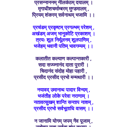
प्रसन्नाननम् नीलकंठम् दयालम् ।
मृगाधीशचर्माम्बरम् मुण्डमालम् ,
प्रियम् शंकरम् सर्वनाथम् भजामि ।।
प्रचंडम् प्रकृष्टम् प्रगल्भम् परेशम् ,
अखंडम् अजम् भानुकोटि प्रकाशम् ।
त्रयः शूल निर्मूलनम् शूलपाणिम् ,
भजेहम् भवानी पतिम् भावगम्यम् ।।
कलातीत कल्याण कल्पान्तकारी ,
सदा सज्ज्नानंद दाता पुरारी ।
चिदानंद संदोह मोहा पहारी ,
प्रसीद प्रसीद प्रभो मन्मथारी ।।
नयावद् उमानाथ पादार विन्दम् ,
भजंतीह लोके परेवा नराणाम् ।
नतावत्सुखम् शान्ति सन्ताप नाशम् ,
प्रसीद प्रभो सर्वभूताधि वासम् ।।
न जानामि योगम् जपम् नैव पूजाम् ,