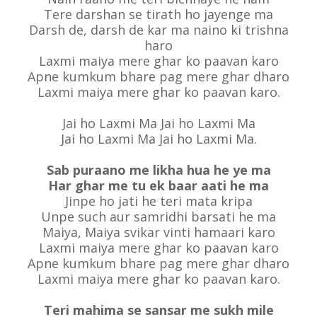
Tere darshan se tirath ho jayenge ma
Darsh de, darsh de kar ma naino ki trishna
haro
Laxmi maiya mere ghar ko paavan karo
Apne kumkum bhare pag mere ghar dharo
Laxmi maiya mere ghar ko paavan karo.
Jai ho Laxmi Ma Jai ho Laxmi Ma
Jai ho Laxmi Ma Jai ho Laxmi Ma.
Sab puraano me likha hua he ye ma
Har ghar me tu ek baar aati he ma
Jinpe ho jati he teri mata kripa
Unpe such aur samridhi barsati he ma
Maiya, Maiya svikar vinti hamaari karo
Laxmi maiya mere ghar ko paavan karo
Apne kumkum bhare pag mere ghar dharo
Laxmi maiya mere ghar ko paavan karo.
Teri mahima se sansar me sukh mile