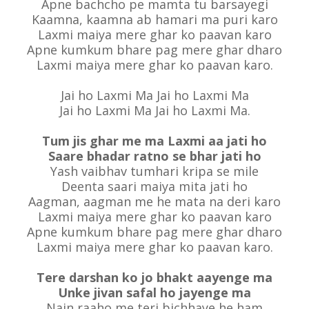
Apne bachcho pe mamta tu barsayegi
Kaamna, kaamna ab hamari ma puri karo
Laxmi maiya mere ghar ko paavan karo
Apne kumkum bhare pag mere ghar dharo
Laxmi maiya mere ghar ko paavan karo.
Jai ho Laxmi Ma Jai ho Laxmi Ma
Jai ho Laxmi Ma Jai ho Laxmi Ma.
Tum jis ghar me ma Laxmi aa jati ho
Saare bhadar ratno se bhar jati ho
Yash vaibhav tumhari kripa se mile
Deenta saari maiya mita jati ho
Aagman, aagman me he mata na deri karo
Laxmi maiya mere ghar ko paavan karo
Apne kumkum bhare pag mere ghar dharo
Laxmi maiya mere ghar ko paavan karo.
Tere darshan ko jo bhakt aayenge ma
Unke jivan safal ho jayenge ma
Nain raaho me teri bichhaye he ham