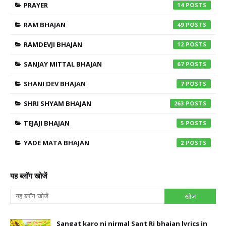
PRAYER
14
RAM BHAJAN
49
RAMDEVJI BHAJAN
12
SANJAY MITTAL BHAJAN
67
SHANI DEV BHAJAN
7
SHRI SHYAM BHAJAN
263
TEJAJI BHAJAN
5
YADE MATA BHAJAN
2
यह ब्लॉग खोजें
Sangat karo ni nirmal Sant Ri bhajan lyrics in