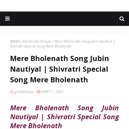
मुख्यपृष्ठ
bholenath bhajan
Mere Bholenath Song Jubin Nautiyal |
Shivratri Special Song Mere Bholenath
Mere Bholenath Song Jubin
Nautiyal | Shivratri Special
Song Mere Bholenath
greatbhajan
फ़रवरी 17, 2023
Mere Bholenath Song Jubin
Nautiyal | Shivratri Special Song
Mere Bholenath