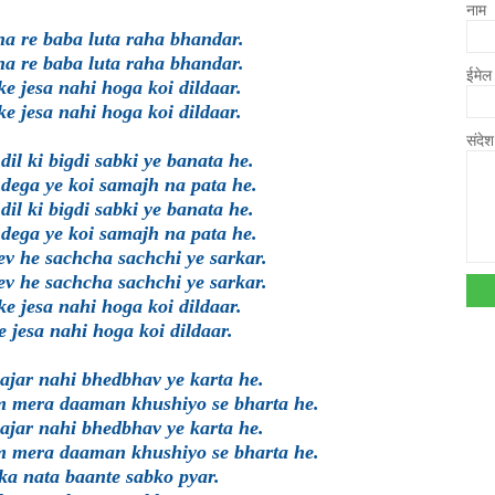
नाम
a re baba luta raha bhandar.
a re baba luta raha bhandar.
ईमे
e jesa nahi hoga koi dildaar.
e jesa nahi hoga koi dildaar.
संदे
dil ki bigdi sabki ye banata he.
 dega ye koi samajh na pata he.
dil ki bigdi sabki ye banata he.
 dega ye koi samajh na pata he.
v he sachcha sachchi ye sarkar.
v he sachcha sachchi ye sarkar.
e jesa nahi hoga koi dildaar.
 jesa nahi hoga koi dildaar.
ajar nahi bhedbhav ye karta he.
 mera daaman khushiyo se bharta he.
ajar nahi bhedbhav ye karta he.
 mera daaman khushiyo se bharta he.
l ka nata baante sabko pyar.