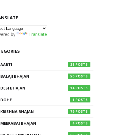
ANSLATE
ered by
Translate
TEGORIES
AARTI
21
BALAJI BHAJAN
50
DESI BHAJAN
14
DOHE
1
KRISHNA BHAJAN
79
MEERABAI BHAJAN
4
66