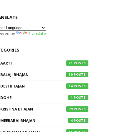
ANSLATE
ered by
Translate
TEGORIES
AARTI
21
BALAJI BHAJAN
50
DESI BHAJAN
14
DOHE
1
KRISHNA BHAJAN
79
MEERABAI BHAJAN
4
66