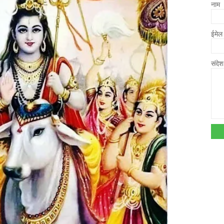
नाम
ईमे
संदे