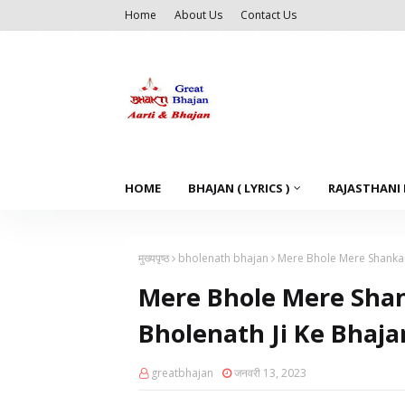
Home
About Us
Contact Us
HOME
BHAJAN ( LYRICS )
RAJASTHANI
मुख्यपृष्ठ
bholenath bhajan
Mere Bhole Mere Shankar 
Mere Bhole Mere Shank
Bholenath Ji Ke Bhaja
greatbhajan
जनवरी 13, 2023