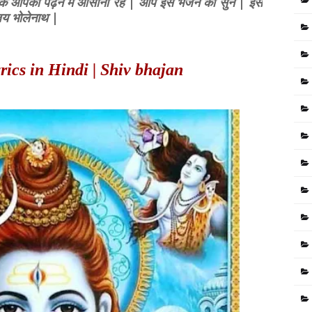
े ताकि आपको पढ़ने में आसानी रहे | आप इस भजन को सुने | इसे
 जय भोलेनाथ |
cs in Hindi | Shiv bhajan