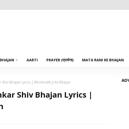
 BHAJAN
AARTI
PRAYER (प्रार्थना)
MATA RANI KE BHAJAN
AD
Shiv Bhajan Lyrics | Bholenath Ji Ke Bhajan
ar Shiv Bhajan Lyrics |
n