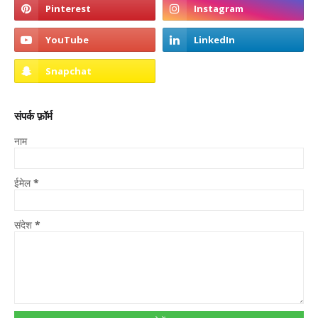
संपर्क फ़ॉर्म
नाम
ईमेल
*
संदेश
*