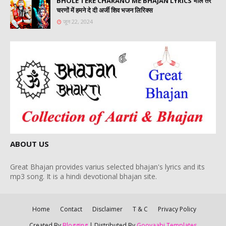
BHOLE TERE CHARANO ME BHAJAN LYRICS भोले तेरे
चरणों में हमने दे दी अर्जी शिव भजन लिरिक्स
जून 22, 2024
ABOUT US
Great Bhajan provides varius selected bhajan's lyrics and its
mp3 song. It is a hindi devotional bhajan site.
Home
Contact
Disclaimer
T & C
Privacy Policy
Created By
Blogging
| Distributed By
Gooyaabi Templates