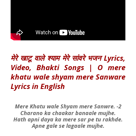
मेरे खाटू वाले श्याम मेरे सांवरे भजन Lyrics,
Video, Bhakti Songs | O mere
khatu wale shyam mere Sanware
Lyrics in English
Mere Khatu wale Shyam mere Sanwre. -2
Charano ka chaakar banaale mujhe.
Hath apni daya ka mere sar pe tu rakhde.
Apne gale se lagaale mujhe.