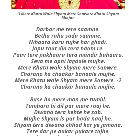
O Mere Khatu Wale Shyam Mere Sanware Khatu Shyam
Bhajan
Darbar me tere saamne.
Betha rahu sada saamne.
Nihaara karu tujhe har ghadi.
Japu raat din tera naam re.
Paav tere pakhaaru tera mandir buhaaru.
Seva me apni lagaale mujhe.
Mere Khatu wale Shyam mere Sanwre.
Charano ka chaakar banaale mujhe.
Mere Khatu wale Shyam mere Sanwre. -2
Charano ka chaakar banaale mujhe.
Base ho mere man me tumhi.
Tumhara hi dil par mere raaj he.
Diwana tera kehte he sab.
Mujhe Shyam is par bada naaj he.
Shyam tera diwana chhod kar ye jamana.
Tere dar pe aakar pukare tujhe.