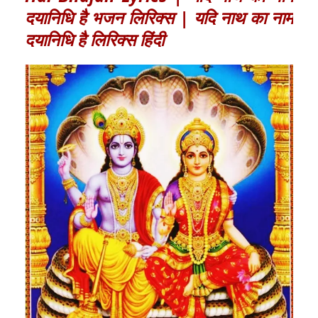
दयानिधि है भजन लिरिक्स | यदि नाथ का नाम
दयानिधि है लिरिक्स हिंदी