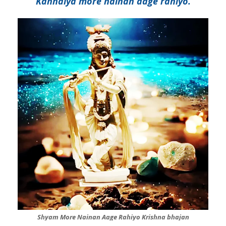
Kanhaiya more nainan aage rahiyo.
Shyam More Nainan Aage Rahiyo Krishna bhajan