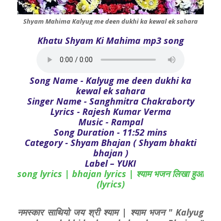
Shyam Mahima Kalyug me deen dukhi ka kewal ek sahara
Khatu Shyam Ki Mahima mp3 song
Song Name - Kalyug me deen dukhi ka
kewal ek sahara
Singer Name - Sanghmitra Chakraborty
Lyrics - Rajesh Kumar Verma
Music - Rampal
Song Duration - 11:52 mins
Category - Shyam Bhajan ( Shyam bhakti
bhajan )
Label – YUKI
song lyrics | bhajan lyrics | श्याम भजन लिखा हुआ
(lyrics)
नमस्कार साथियो जय श्री श्याम | श्याम भजन " Kalyug