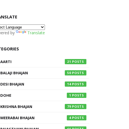
ANSLATE
ered by
Translate
TEGORIES
AARTI
21
BALAJI BHAJAN
50
DESI BHAJAN
14
DOHE
1
KRISHNA BHAJAN
79
MEERABAI BHAJAN
4
66