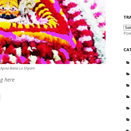
TR
Pow
CA
 Apna Bana Lo Shyam
g here