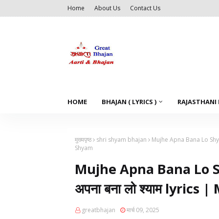
Home
About Us
Contact Us
HOME
BHAJAN ( LYRICS )
RAJASTHANI
मुख्यपृष्ठ
shri shyam bhajan
Mujhe Apna Bana Lo Shyam 
Shyam
Mujhe Apna Bana Lo Shy
अपना बना लो श्याम lyri
greatbhajan
मार्च 09, 2025