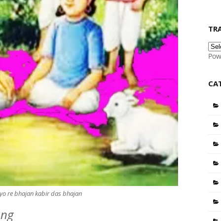
TR
Pow
CA
iyo re bhajan kabir das bhajan
ong