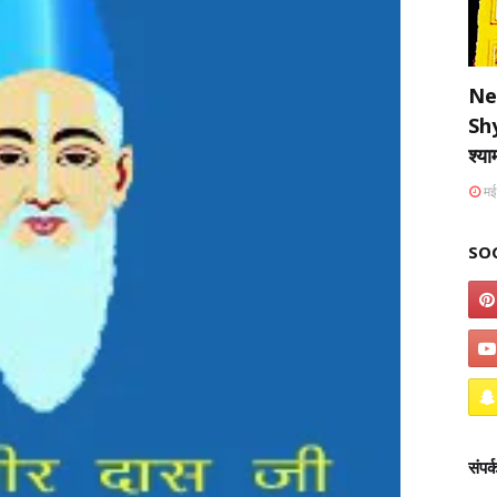
Ne
Sh
श्य
मई
SO
संपर्क