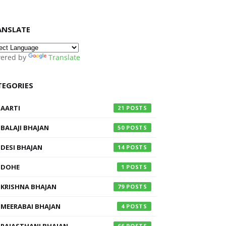
ANSLATE
ered by
Translate
TEGORIES
AARTI
21
BALAJI BHAJAN
50
DESI BHAJAN
14
DOHE
1
KRISHNA BHAJAN
79
MEERABAI BHAJAN
4
66